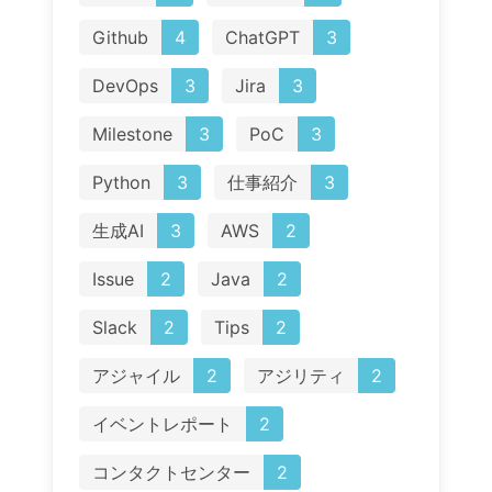
Github
4
ChatGPT
3
DevOps
3
Jira
3
Milestone
3
PoC
3
Python
3
仕事紹介
3
生成AI
3
AWS
2
Issue
2
Java
2
Slack
2
Tips
2
アジャイル
2
アジリティ
2
イベントレポート
2
コンタクトセンター
2