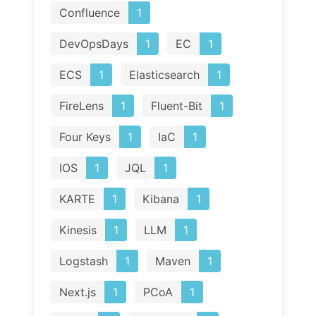
Confluence
1
DevOpsDays
1
EC
1
ECS
1
Elasticsearch
1
FireLens
1
Fluent-Bit
1
Four Keys
1
IaC
1
IOS
1
JQL
1
KARTE
1
Kibana
1
Kinesis
1
LLM
1
Logstash
1
Maven
1
Next.js
1
PCoA
1