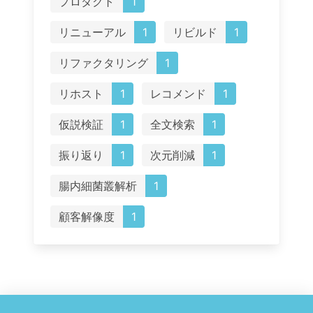
プロダクト
1
リニューアル
1
リビルド
1
リファクタリング
1
リホスト
1
レコメンド
1
仮説検証
1
全文検索
1
振り返り
1
次元削減
1
腸内細菌叢解析
1
顧客解像度
1